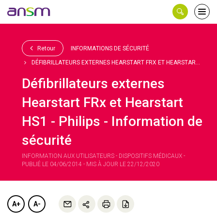
Panneau de gestion des cookies
Ouvri
le
men
Retour
INFORMATIONS DE SÉCURITÉ
DÉFIBRILLATEURS EXTERNES HEARSTART FRX ET HEARSTAR...
Défibrillateurs externes
Hearstart FRx et Hearstart
HS1 - Philips - Information de
sécurité
INFORMATION AUX UTILISATEURS - DISPOSITIFS MÉDICAUX -
PUBLIÉ LE 04/06/2014 - MIS À JOUR LE 22/12/2020
A+
A-