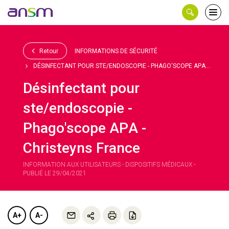
Panneau de gestion des cookies
Ouvri
le
men
Retour
INFORMATIONS DE SÉCURITÉ
DÉSINFECTANT POUR STE/ENDOSCOPIE - PHAGO'SCOPE APA...
Désinfectant pour
ste/endoscopie -
Phago'scope APA -
Christeyns France
INFORMATION AUX UTILISATEURS - DISPOSITIFS MÉDICAUX -
PUBLIÉ LE 29/04/2021
A+
A-