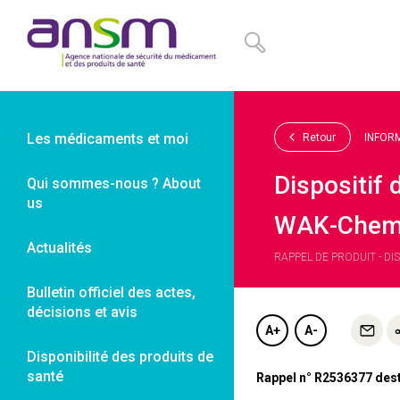
Panneau de gestion des cookies
Les médicaments et moi
Retour
INFOR
Dispositif
Qui sommes-nous ? About
us
WAK-Chemi
Actualités
RAPPEL DE PRODUIT - DI
Bulletin officiel des actes,
décisions et avis
A+
A-
Disponibilité des produits de
santé
Rappel n° R2536377 desti