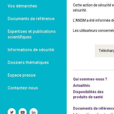
Cette action de sécurité 
Vos démarches
sécurité.
Documents de référence
L'ANSM a été informée de
Les utilisateurs concernés 
Expertises et publications
scientifiques
Informations de sécurité
Téléchar
Dossiers thématiques
Espace presse
Qui sommes-nous ?
Actualités
Contactez-nous
Disponibilités des
produits de santé
Documents de référenc
Suivre
Suivre
Suivre