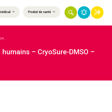
médical
Produit de santé
H...
les humains – CryoSure-DMSO –