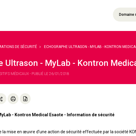
Domaine 
MATIONS DE SÉCURITÉ
ECHOGRAPHE ULTRASON - MYLAB - KONTRON MEDICAL 
 Ultrason - MyLab - Kontron Medic
SITIFS MÉDICAUX - PUBLIÉ LE 26/01/2018
yLab - Kontron Medical Esaote - Information de sécurité
e la mise en œuvre d’une action de sécurité effectuée par la sociét