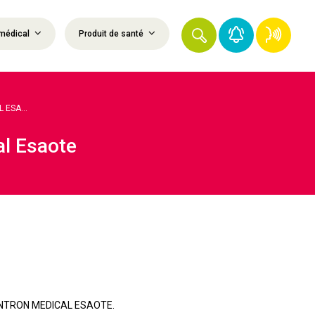
médical
Produit de santé
ESA...
al Esaote
é KONTRON MEDICAL ESAOTE.