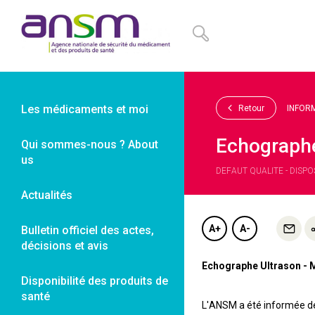
Panneau de gestion des cookies
Les médicaments et moi
Retour
INFOR
Echographe
Qui sommes-nous ? About
us
DEFAUT QUALITE - DISPO
Actualités
A+
A-
Bulletin officiel des actes,
décisions et avis
Echographe Ultrason - M
Disponibilité des produits de
santé
L'ANSM a été informée d