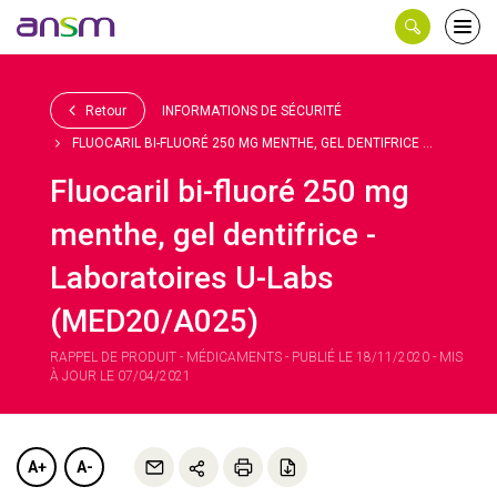
Panneau de gestion des cookies
Ouvri
le
men
Retour
INFORMATIONS DE SÉCURITÉ
FLUOCARIL BI-FLUORÉ 250 MG MENTHE, GEL DENTIFRICE ...
Fluocaril bi-fluoré 250 mg
menthe, gel dentifrice -
Laboratoires U-Labs
(MED20/A025)
RAPPEL DE PRODUIT - MÉDICAMENTS - PUBLIÉ LE 18/11/2020 - MIS
À JOUR LE 07/04/2021
A+
A-