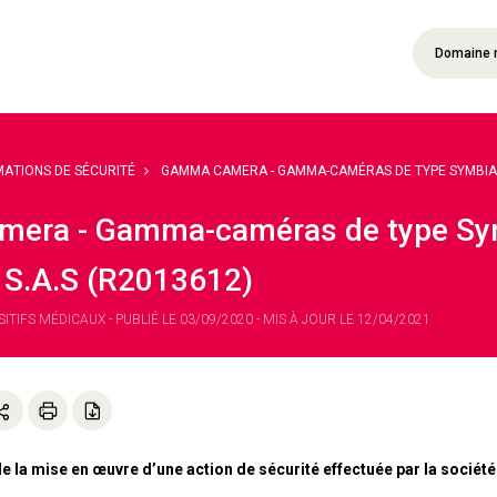
Domaine 
MATIONS DE SÉCURITÉ
GAMMA CAMERA - GAMMA-CAMÉRAS DE TYPE SYMBIA S 
era - Gamma-caméras de type Symb
 S.A.S (R2013612)
ITIFS MÉDICAUX - PUBLIÉ LE 03/09/2020 - MIS À JOUR LE 12/04/2021
e la mise en œuvre d’une action de sécurité effectuée par la sociét