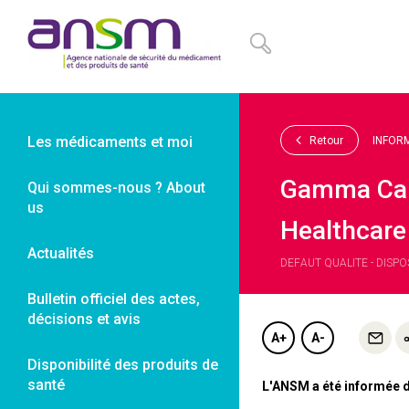
Panneau de gestion des cookies
Les médicaments et moi
Retour
INFOR
Gamma Cam
Qui sommes-nous ? About
us
Healthcare
Actualités
DEFAUT QUALITE - DISPOS
Bulletin officiel des actes,
décisions et avis
A+
A-
Disponibilité des produits de
santé
L'ANSM a été informée d