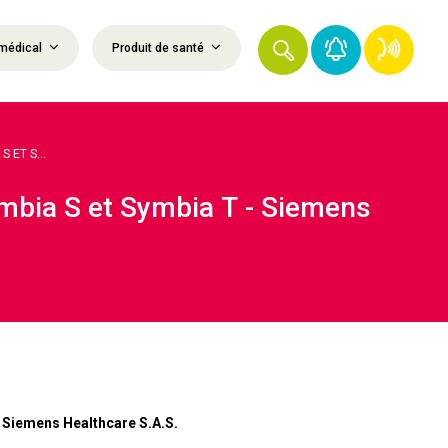
médical
Produit de santé
ET S...
ia S et Symbia T - Siemens
é Siemens Healthcare S.A.S.