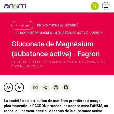
Panneau de gestion des cookies
Ouvri
le
men
Retour
INFORMATIONS DE SÉCURITÉ
GLUCONATE DE MAGNÉSIUM (SUBSTANCE ACTIVE) - FAGRON...
Gluconate de Magnésium
(substance active) - Fagron
RAPPEL DE PRODUIT - MÉDICAMENTS - PUBLIÉ LE 11/12/2020 - MIS
À JOUR LE 07/04/2021
A+
A-
La société de distribution de matières premières à usage
pharmaceutique FAGRON procède, en accord avec l’ANSM, au
rappel du lot mentionné ci-dessous de la substance active