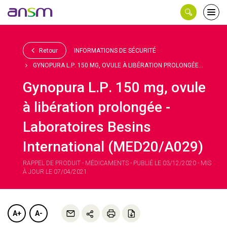
Panneau de gestion des cookies
Ouvri
le
men
Retour
INFORMATIONS DE SÉCURITÉ
GYNOPURA L.P. 150 MG, OVULE À LIBÉRATION PROLONGÉE...
Gynopura L.P. 150 mg, ovule
à libération prolongée -
Laboratoires Besins
International (MED20/A029)
RAPPEL DE PRODUIT - MÉDICAMENTS - PUBLIÉ LE 03/12/2020 - MIS
À JOUR LE 07/04/2021
A+
A-