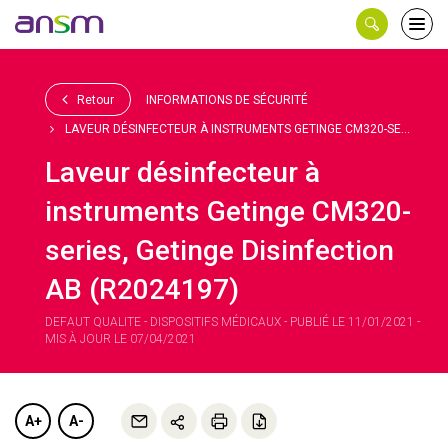
Panneau de gestion des cookies
Ouvri
le
men
Retour
INFORMATIONS DE SÉCURITÉ
LAVEUR DÉSINFECTEUR À INSTRUMENTS GETINGE CM320-SE...
Laveur désinfecteur à
instruments Getinge CM320-
series, Getinge Disinfection
AB (R2024197)
DEFAUT QUALITE - DISPOSITIFS MÉDICAUX - PUBLIÉ LE 11/01/2021 -
MIS À JOUR LE 07/04/2021
A+
A-