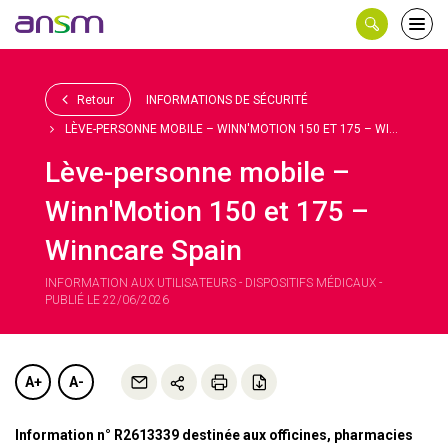
Panneau de gestion des cookies
Ouvri
le
men
Retour
INFORMATIONS DE SÉCURITÉ
LÈVE-PERSONNE MOBILE – WINN'MOTION 150 ET 175 – WI...
Lève-personne mobile –
Winn'Motion 150 et 175 –
Winncare Spain
INFORMATION AUX UTILISATEURS - DISPOSITIFS MÉDICAUX -
PUBLIÉ LE 22/06/2026
A+
A-
Information n° R2613339 destinée aux officines, pharmacies