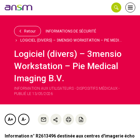
Panneau de gestion des cookies
Ouvri
le
men
Retour
INFORMATIONS DE SÉCURITÉ
LOGICIEL (DIVERS) – 3MENSIO WORKSTATION – PIE MEDI...
Logiciel (divers) – 3mensio
Workstation – Pie Medical
Imaging B.V.
INFORMATION AUX UTILISATEURS - DISPOSITIFS MÉDICAUX -
PUBLIÉ LE 13/05/2026
A+
A-
Information n° R2613496 destinée aux centres d'imagerie écho