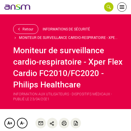
Panneau de gestion des cookies
Ouvri
le
men
Retour
INFORMATIONS DE SÉCURITÉ
MONITEUR DE SURVEILLANCE CARDIO-RESPIRATOIRE - XPE...
Moniteur de surveillance
cardio-respiratoire - Xper Flex
Cardio FC2010/FC2020 -
Philips Healthcare
INFORMATION AUX UTILISATEURS - DISPOSITIFS MÉDICAUX -
PUBLIÉ LE 23/04/2021
A+
A-