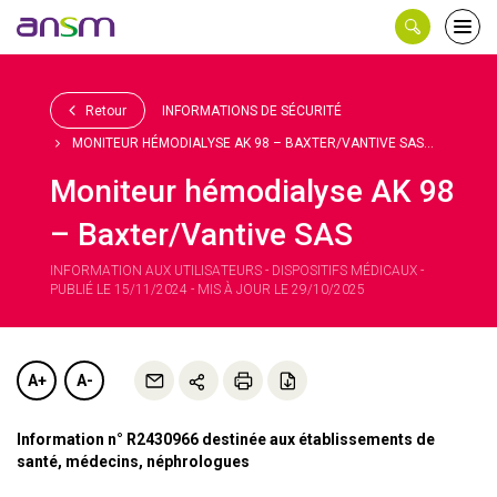
Panneau de gestion des cookies
Ouvri
le
men
Retour
INFORMATIONS DE SÉCURITÉ
MONITEUR HÉMODIALYSE AK 98 – BAXTER/VANTIVE SAS...
Moniteur hémodialyse AK 98
– Baxter/Vantive SAS
INFORMATION AUX UTILISATEURS - DISPOSITIFS MÉDICAUX -
PUBLIÉ LE 15/11/2024 - MIS À JOUR LE 29/10/2025
A+
A-
Information n° R2430966 destinée aux établissements de
santé, médecins, néphrologues