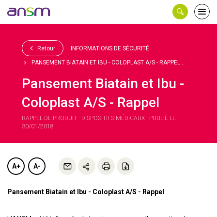
Panneau de gestion des cookies
Ouvri
le
men
Retour
INFORMATIONS DE SÉCURITÉ
PANSEMENT BIATAIN ET IBU - COLOPLAST A/S - RAPPEL...
Pansement Biatain et Ibu -
Coloplast A/S - Rappel
RAPPEL DE PRODUIT - DISPOSITIFS MÉDICAUX - PUBLIÉ LE
30/01/2018
A+
A-
Pansement Biatain et Ibu - Coloplast A/S - Rappel