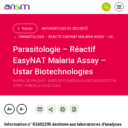
Panneau de gestion des cookies
Ouvri
le
men
Retour
INFORMATIONS DE SÉCURITÉ
PARASITOLOGIE – RÉACTIF EASYNAT MALARIA ASSAY – US...
Parasitologie – Réactif
EasyNAT Malaria Assay –
Ustar Biotechnologies
RAPPEL DE PRODUIT - DISPOSITIFS MÉDICAUX DE DIAGNOSTIC IN
VITRO - PUBLIÉ LE 24/02/2026
A+
A-
Information n° R2602295 destinée aux laboratoires d'analyses