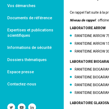
Vos démarches
Ce rappel fait suite à la 
Documents de référence
Niveau de rappel
: offici
LABORATOIRE ARROW
Expertises et publications
scientifiques
RANITIDINE ARROW 75
RANITIDINE ARROW 15
Informations de sécurité
RANITIDINE ARROW 30
Dossiers thématiques
LABORATOIRE BIOGARA
RANITIDINE BIOGARAN 
Espace presse
RANITIDINE BIOGARAN 
Contactez-nous
RANITIDINE BIOGARAN
RANITIDINE BIOGARAN
LABORATOIRE GLAXOS
Suivre
Suivre
Suivre