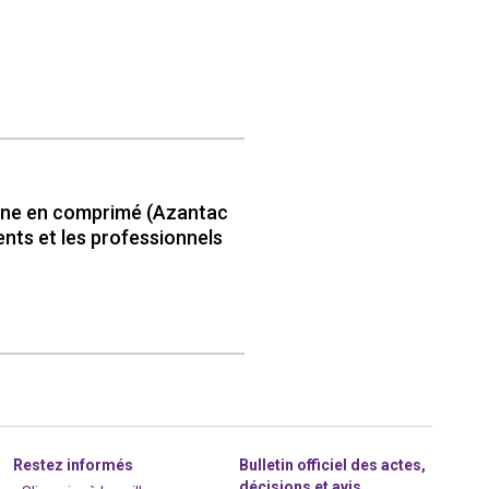
dine en comprimé (Azantac
ents et les professionnels
Restez informés
Bulletin officiel des actes,
décisions et avis