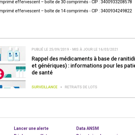
rimé effervescent – boîte de 30 comprimés - CIP : 3400933208578
rimé effervescent – boîte de 14 comprimés - CIP : 3400934249822
PUBLIÉ LE 25/09/2019 - MIS À JOUR LE 16/03/2021
Rappel des médicaments à base de raniti
et génériques) : informations pour les pati
de santé
SURVEILLANCE
RETRAITS DE LOTS
Lancer une alerte
Data ANSM