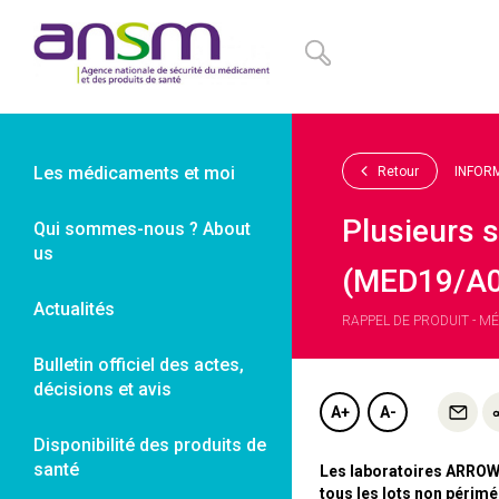
Panneau de gestion des cookies
Les médicaments et moi
Retour
INFOR
Plusieurs s
Qui sommes-nous ? About
us
(MED19/A0
Actualités
RAPPEL DE PRODUIT - MÉ
Bulletin officiel des actes,
décisions et avis
A+
A-
Disponibilité des produits de
santé
Les laboratoires ARROW
tous les lots non périmé