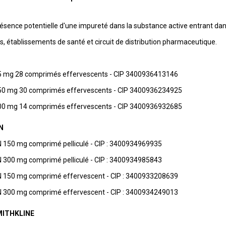
présence potentielle d'une impureté dans la substance active entrant dans
nes, établissements de santé et circuit de distribution pharmaceutique.
 mg 28 comprimés effervescents - CIP 3400936413146
0 mg 30 comprimés effervescents - CIP 3400936234925
0 mg 14 comprimés effervescents - CIP 3400936932685
N
150 mg comprimé pelliculé - CIP : 3400934969935
300 mg comprimé pelliculé - CIP : 3400934985843
 150 mg comprimé effervescent - CIP : 3400933208639
 300 mg comprimé effervescent - CIP : 3400934249013
MITHKLINE