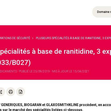
Domaine 
MATIONS DE SÉCURITÉ
PLUSIEURS SPÉCIALITÉS À BASE DE RANITIDINE, 3 EXPL.
pécialités à base de ranitidine, 3 e
33/B027)
DICAMENTS - PUBLIÉ LE 25/09/2019 - MIS À JOUR LE 15/04/2021
 GENERIQUES, BIOGARAN et GLAXOSMITHKLINE procèdent, en accord 
s sur le marché des spécialités listées ci-dessous.