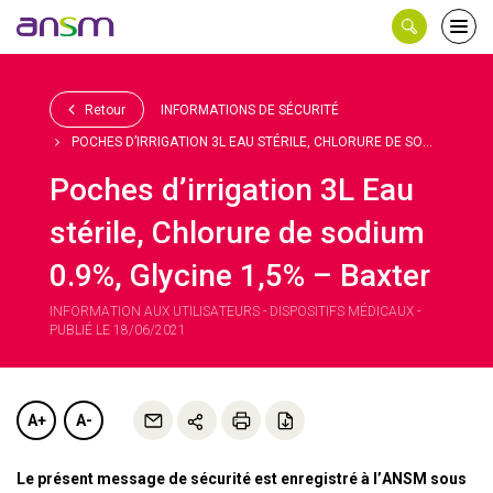
Panneau de gestion des cookies
Ouvri
le
men
Retour
INFORMATIONS DE SÉCURITÉ
POCHES D’IRRIGATION 3L EAU STÉRILE, CHLORURE DE SO...
Poches d’irrigation 3L Eau
stérile, Chlorure de sodium
0.9%, Glycine 1,5% – Baxter
INFORMATION AUX UTILISATEURS - DISPOSITIFS MÉDICAUX -
PUBLIÉ LE 18/06/2021
A+
A-
Le présent message de sécurité est enregistré à l’ANSM sous