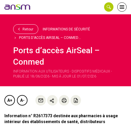
Panneau de gestion des cookies
Ouvri
le
men
Retour
INFORMATIONS DE SÉCURITÉ
PORTS D’ACCÈS AIRSEAL – CONMED...
Ports d’accès AirSeal –
Conmed
INFORMATION AUX UTILISATEURS - DISPOSITIFS MÉDICAUX -
PUBLIÉ LE 18/06/2026 - MIS À JOUR LE 01/07/2026
A+
A-
Information n° R2617373 destinée aux pharmacies à usage
intérieur des établissements de santé, distributeurs