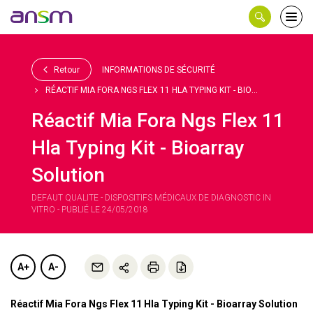
Panneau de gestion des cookies
Ouvri
le
men
Retour
INFORMATIONS DE SÉCURITÉ
RÉACTIF MIA FORA NGS FLEX 11 HLA TYPING KIT - BIO...
Réactif Mia Fora Ngs Flex 11
Hla Typing Kit - Bioarray
Solution
DEFAUT QUALITE - DISPOSITIFS MÉDICAUX DE DIAGNOSTIC IN
VITRO - PUBLIÉ LE 24/05/2018
A+
A-
Réactif Mia Fora Ngs Flex 11 Hla Typing Kit - Bioarray Solution