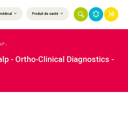
médical
Produit de santé
 -...
p - Ortho-Clinical Diagnostics -