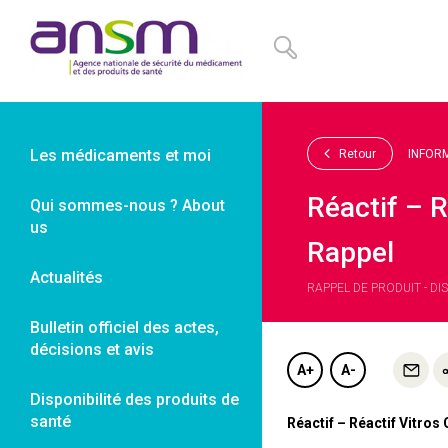
Panneau de gestion des cookies
Les médicaments et moi
Retour
INFOR
Réactif – R
Qui sommes-nous ? About
us
Rappel
Actualités
RAPPEL DE PRODUIT - DI
Bulletin officiel des actes,
décisions et avis
A+
A-
Disponibilité des produits de
santé
Réactif – Réactif Vitros