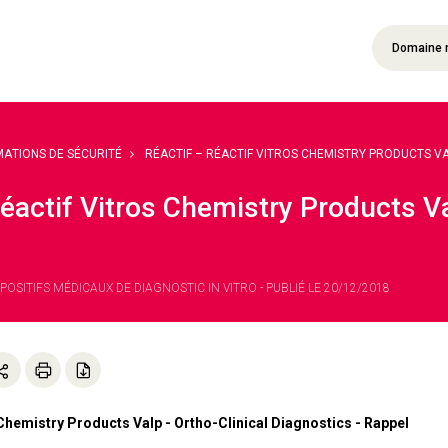
Domaine 
MATIONS DE SÉCURITÉ
RÉACTIF – RÉACTIF VITROS CHEMISTRY PRODUCTS VALP
éactif Vitros Chemistry Products Val
SPOSITIFS MÉDICAUX DE DIAGNOSTIC IN VITRO - PUBLIÉ LE 20/12/2018
 Chemistry Products Valp - Ortho-Clinical Diagnostics - Rappel