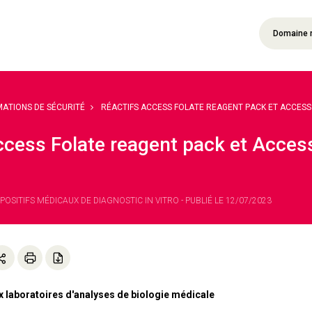
Domaine 
MATIONS DE SÉCURITÉ
RÉACTIFS ACCESS FOLATE REAGENT PACK ET ACCESS T
ccess Folate reagent pack et Acce
SPOSITIFS MÉDICAUX DE DIAGNOSTIC IN VITRO - PUBLIÉ LE 12/07/2023
x laboratoires d'analyses de biologie médicale