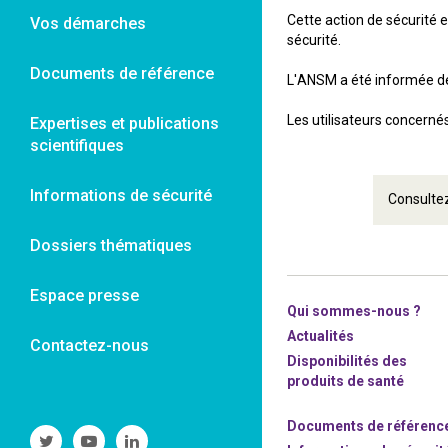
Cette action de sécurité 
Vos démarches
sécurité.
Documents de référence
L'ANSM a été informée de 
Les utilisateurs concernés 
Expertises et publications
scientifiques
Informations de sécurité
Consultez
Dossiers thématiques
Espace presse
Qui sommes-nous ?
Actualités
Contactez-nous
Disponibilités des
produits de santé
Documents de référenc
Suivre
Suivre
Suivre