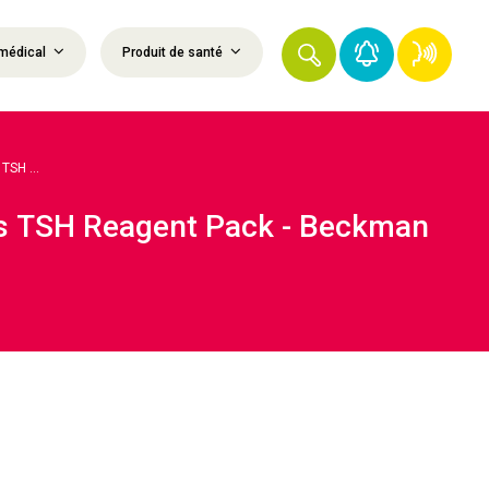
médical
Produit de santé
SH ...
ss TSH Reagent Pack - Beckman