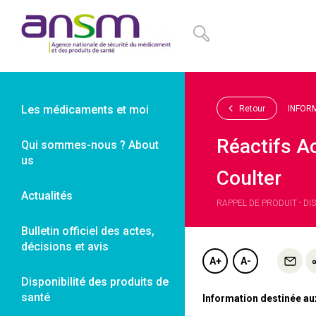
Panneau de gestion des cookies
Les médicaments et moi
Retour
INFOR
Réactifs A
Qui sommes-nous ? About
us
Coulter
Actualités
RAPPEL DE PRODUIT - DI
Bulletin officiel des actes,
décisions et avis
A+
A-
Disponibilité des produits de
santé
Information destinée au