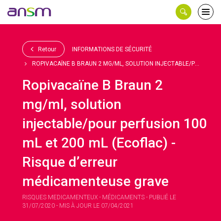
Panneau de gestion des cookies
Ouvri
le
men
Retour
INFORMATIONS DE SÉCURITÉ
ROPIVACAÏNE B BRAUN 2 MG/ML, SOLUTION INJECTABLE/P...
Ropivacaïne B Braun 2
mg/ml, solution
injectable/pour perfusion 100
mL et 200 mL (Ecoflac) -
Risque d’erreur
médicamenteuse grave
RISQUES MEDICAMENTEUX - MÉDICAMENTS - PUBLIÉ LE
31/07/2020 - MIS À JOUR LE 07/04/2021