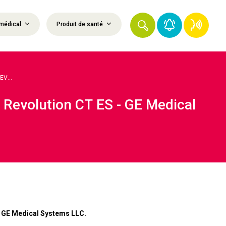
médical
Produit de santé
V...
, Revolution CT ES - GE Medical
té GE Medical Systems LLC.