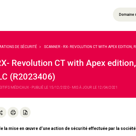
Domaine 
MATIONS DE SÉCURITÉ
SCANNER - RX- REVOLUTION CT WITH APEX EDITION, RE
RX- Revolution CT with Apex edition
LC (R2023406)
ITIFS MÉDICAUX - PUBLIÉ LE 15/12/2020 - MIS À JOUR LE 12/04/2021
e la mise en œuvre d’une action de sécurité effectuée par la socié