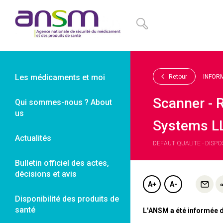
Panneau de gestion des cookies
Les médicaments et moi
Retour
INFOR
Scanner - 
Qui sommes-nous ? About
us
Systems L
Actualités
DEFAUT QUALITE - DISPOS
Bulletin officiel des actes,
décisions et avis
A+
A-
Disponibilité des produits de
santé
L'ANSM a été informée d