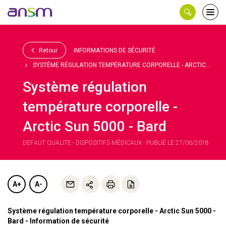
Panneau de gestion des cookies
Ouvri
le
men
Retour
INFORMATIONS DE SÉCURITÉ
SYSTÈME RÉGULATION TEMPÉRATURE CORPORELLE - ARCTIC...
Système régulation
température corporelle -
Arctic Sun 5000 - Bard
DEFAUT QUALITE - DISPOSITIFS MÉDICAUX - PUBLIÉ LE 27/06/2018
A+
A-
Système régulation température corporelle - Arctic Sun 5000 -
Bard - Information de sécurité