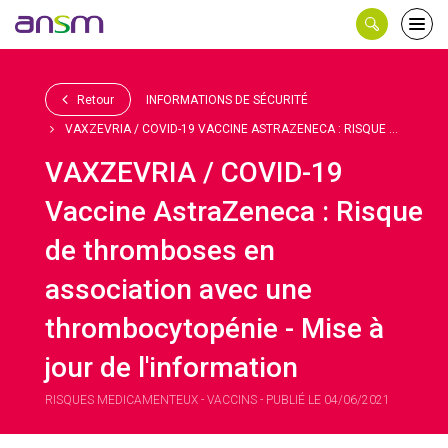
Panneau de gestion des cookies
Ouvri
le
men
Retour
INFORMATIONS DE SÉCURITÉ
VAXZEVRIA / COVID-19 VACCINE ASTRAZENECA : RISQUE ...
VAXZEVRIA / COVID-19
Vaccine AstraZeneca : Risque
de thromboses en
association avec une
thrombocytopénie - Mise à
jour de l'information
RISQUES MEDICAMENTEUX - VACCINS - PUBLIÉ LE 04/06/2021