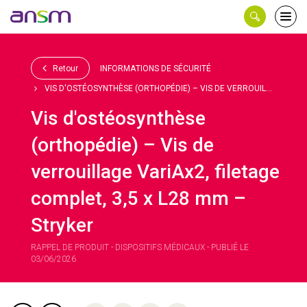
Panneau de gestion des cookies
Ouvri
le
men
Retour
INFORMATIONS DE SÉCURITÉ
VIS D'OSTÉOSYNTHÈSE (ORTHOPÉDIE) – VIS DE VERROUIL...
Vis d'ostéosynthèse
(orthopédie) – Vis de
verrouillage VariAx2, filetage
complet, 3,5 x L28 mm –
Stryker
RAPPEL DE PRODUIT - DISPOSITIFS MÉDICAUX - PUBLIÉ LE
03/06/2026