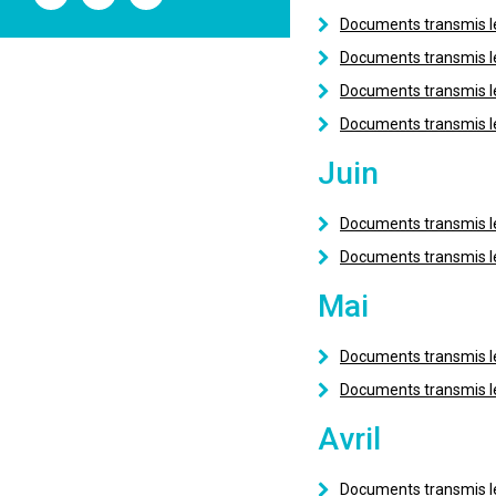
l'ANSM
l'ANSM
l'ANSM
sur
sur
sur
Documents transmis le
Twitter
Youtube
Linkedin
Documents transmis le
Documents transmis l
Documents transmis le
Juin
Documents transmis l
Documents transmis le
Mai
Documents transmis l
Documents transmis l
Avril
Documents transmis l