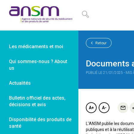
Panneau de gestion des cookies
Retour
Les médicaments et moi
Qui sommes-nous ? About
Documents ad
us
PUBLIÉ LE 21/01/2025 - MIS
Actualités
Bulletin officiel des actes,
décisions et avis
A+
A-
Disponibilité des produits de
L'ANSM publie les docume
santé
publiques et à la réutili