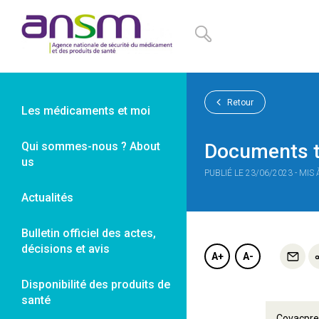
Panneau de gestion des cookies
Retour
Les médicaments et moi
Qui sommes-nous ? About
Documents t
us
PUBLIÉ LE 23/06/2023 - MIS
Actualités
Bulletin officiel des actes,
décisions et avis
A+
A-
Disponibilité des produits de
santé
Covacpre