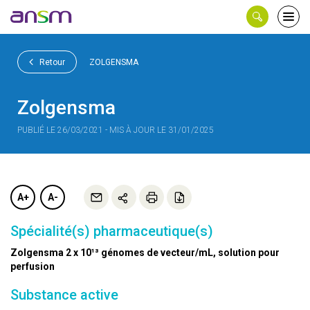
Panneau de gestion des cookies
Ouvri
le
men
Retour
ZOLGENSMA
Zolgensma
PUBLIÉ LE 26/03/2021 - MIS À JOUR LE 31/01/2025
A+
A-
Spécialité(s) pharmaceutique(s)
Zolgensma 2 x 10¹³ génomes de vecteur/mL, solution pour
perfusion
Substance active