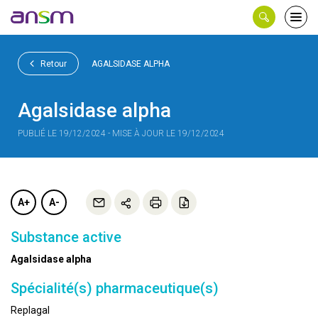
Panneau de gestion des cookies
Ouvri
le
men
Retour
AGALSIDASE ALPHA
Agalsidase alpha
PUBLIÉ LE 19/12/2024 - MISE À JOUR LE 19/12/2024
A+
A-
Substance active
Agalsidase alpha
Spécialité(s) pharmaceutique(s)
Replagal