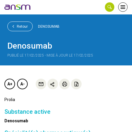
Panneau de gestion des cookies
Ouvri
le
men
Retour
DENOSUMAB
Denosumab
PUBLIÉ LE 17/02/2025 - MISE À JOUR LE 17/02/2025
A+
A-
Prolia
Substance active
Denosumab