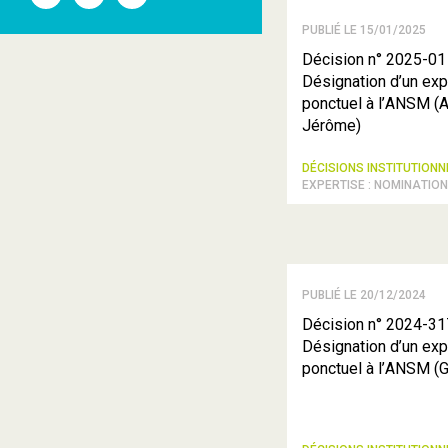
l'ANSM
l'ANSM
l'ANSM
sur
sur
sur
PUBLIÉ LE 15/01/2025
Twitter
Youtube
Linkedin
Décision n° 2025-01
Désignation d’un exp
ponctuel à l’ANSM (
Jérôme)
DÉCISIONS INSTITUTION
EXPERTISE : NOMINATIO
PUBLIÉ LE 20/12/2024
Décision n° 2024-31
Désignation d’un exp
ponctuel à l’ANSM (