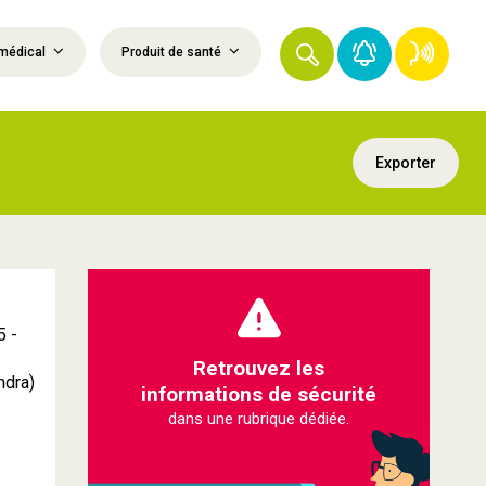
médical
Produit de santé
Exporter
5 -
Retrouvez les
ndra)
informations de sécurité
dans une rubrique dédiée.