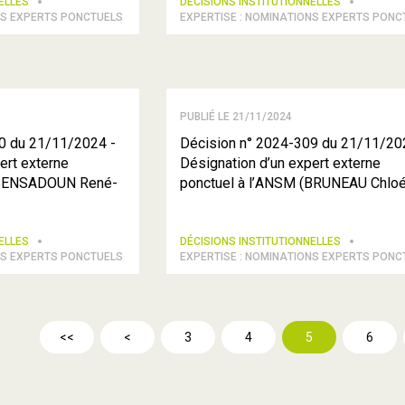
NELLES
DÉCISIONS INSTITUTIONNELLES
NS EXPERTS PONCTUELS
EXPERTISE : NOMINATIONS EXPERTS PONC
PUBLIÉ LE 21/11/2024
0 du 21/11/2024 -
Décision n° 2024-309 du 21/11/20
ert externe
Désignation d’un expert externe
 (BENSADOUN René-
ponctuel à l’ANSM (BRUNEAU Chloé
NELLES
DÉCISIONS INSTITUTIONNELLES
NS EXPERTS PONCTUELS
EXPERTISE : NOMINATIONS EXPERTS PONC
<<
<
3
4
5
6