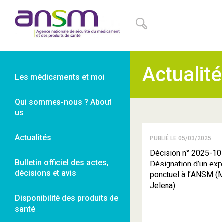
Panneau de gestion des cookies
Actualit
Les médicaments et moi
Qui sommes-nous ? About
us
Actualités
PUBLIÉ LE 05/03/2025
Décision n° 2025-10
Bulletin officiel des actes,
Désignation d’un exp
décisions et avis
ponctuel à l’ANSM 
Jelena)
Disponibilité des produits de
santé