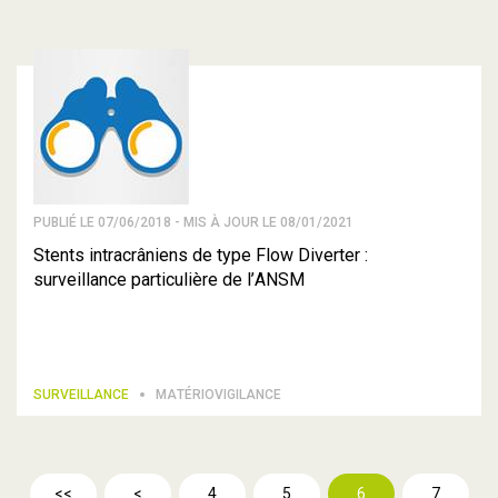
PUBLIÉ LE 07/06/2018 - MIS À JOUR LE 08/01/2021
Stents intracrâniens de type Flow Diverter :
surveillance particulière de l’ANSM
SURVEILLANCE
MATÉRIOVIGILANCE
<<
<
4
5
6
7