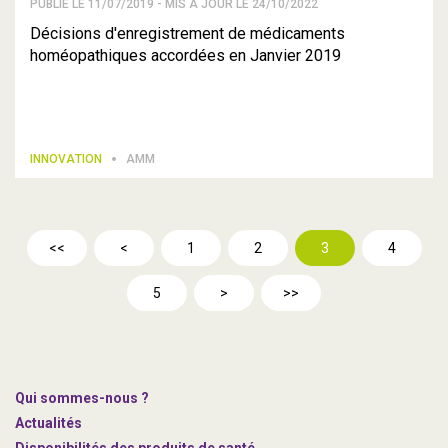
PUBLIÉ LE 11/07/2019 - MIS À JOUR LE 24/10/2022
Décisions d'enregistrement de médicaments
homéopathiques accordées en Janvier 2019
INNOVATION
AMM
<<
<
1
2
3
4
5
>
>>
Qui sommes-nous ?
Actualités