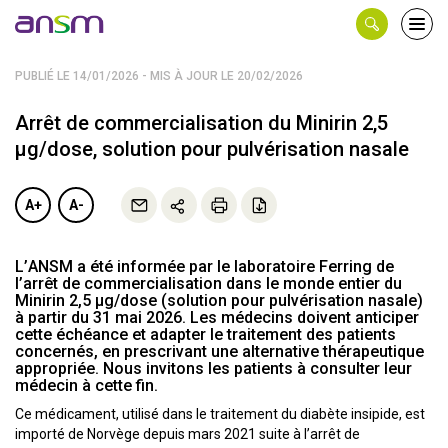
Panneau de gestion des cookies
Ouvri
le
men
PUBLIÉ LE 14/01/2026 - MIS À JOUR LE 20/02/2026
Arrêt de commercialisation du Minirin 2,5
µg/dose, solution pour pulvérisation nasale
A+
A-
L’ANSM a été informée par le laboratoire Ferring de
l’arrêt de commercialisation dans le monde entier du
Minirin 2,5 µg/dose (solution pour pulvérisation nasale)
à partir du 31 mai 2026. Les médecins doivent anticiper
cette échéance et adapter le traitement des patients
concernés, en prescrivant une alternative thérapeutique
appropriée. Nous invitons les patients à consulter leur
médecin à cette fin.
Ce médicament, utilisé dans le traitement du diabète insipide, est
importé de Norvège depuis mars 2021 suite à l’arrêt de