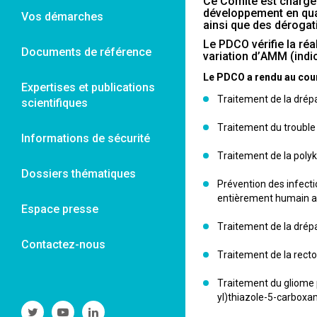
Ce Comité est chargé 
développement en qual
Vos démarches
ainsi que des dérogat
Le PDCO vérifie la ré
Documents de référence
variation d’AMM (indi
Le PDCO a rendu au cours
Expertises et publications
Traitement de la drép
scientifiques
Traitement du trouble 
Informations de sécurité
Traitement de la poly
Dossiers thématiques
Prévention des infecti
entièrement humain a
Espace presse
Traitement de la drép
Contactez-nous
Traitement de la rect
Traitement du gliome 
yl)thiazole-5-carboxa
Suivre
Suivre
Suivre