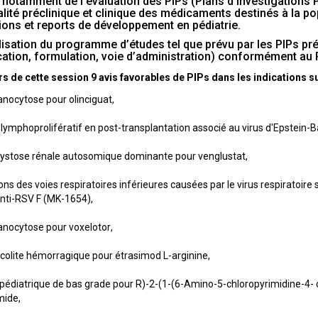
notamment de l’évaluation des PIPs (Plans d’Investigations
ité préclinique et clinique des médicaments destinés à la pop
ions et reports de développement en pédiatrie.
alisation du programme d’études tel que prévu par les PIPs 
cation, formulation, voie d’administration) conformément au
 de cette session 9 avis favorables de PIPs dans les indications su
anocytose pour olinciguat,
lymphoprolifératif en post-transplantation associé au virus d'Epstein-B
kystose rénale autosomique dominante pour venglustat,
ons des voies respiratoires inférieures causées par le virus respiratoire
nti-RSV F (MK-1654),
anocytose pour voxelotor,
ocolite hémorragique pour étrasimod L-arginine,
pédiatrique de bas grade pour R)-2-(1-(6-Amino-5-chloropyrimidine-4- c
mide,