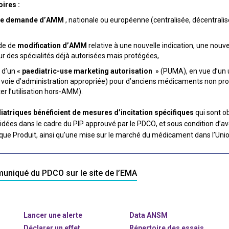
ires :
lle demande d’AMM
, nationale ou européenne (centralisée, décentrali
de de
modification d’AMM
relative à une nouvelle indication, une nou
ur des spécialités déjà autorisées mais protégées,
 d’un «
paediatric-use marketing autorisation
» (PUMA), en vue d’un u
oie d’administration appropriée) pour d’anciens médicaments non prot
ter l’utilisation hors-AMM).
triques bénéficient de mesures d’incitation spécifiques
qui sont ob
dées dans le cadre du PIP approuvé par le PDCO, et sous condition d’
que Produit, ainsi qu’une mise sur le marché du médicament dans l’Un
uniqué du PDCO sur le site de l’EMA
Lancer une alerte
Data ANSM
Déclarer un effet
Répertoire des essais