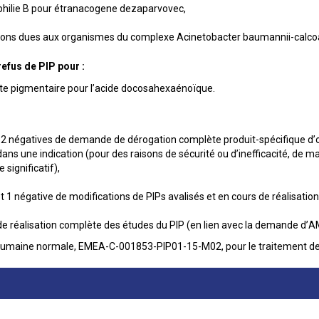
hilie B pour étranacogene dezaparvovec,
ions dues aux organismes du complexe Acinetobacter baumannii-calco
refus de PIP pour :
nite pigmentaire pour l’acide docosahexaénoïque.
et 2 négatives de demande de dérogation complète produit-spécifique d
 dans une indication (pour des raisons de sécurité ou d’inefficacité, de 
significatif),
t 1 négative de modifications de PIPs avalisés et en cours de réalisation
e de réalisation complète des études du PIP (en lien avec la demande d’A
umaine normale, EMEA-C-001853-PIP01-15-M02, pour le traitement de 