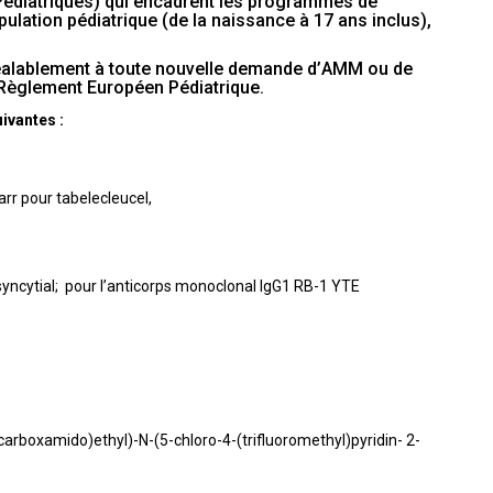
 Pédiatriques) qui encadrent les programmes de
ulation pédiatrique (de la naissance à 17 ans inclus),
préalablement à toute nouvelle demande d’AMM ou de
 Règlement Européen Pédiatrique.
ivantes :
arr pour tabelecleucel,
 syncytial; pour l’anticorps monoclonal IgG1 RB-1 YTE
arboxamido)ethyl)-N-(5-chloro-4-(trifluoromethyl)pyridin- 2-