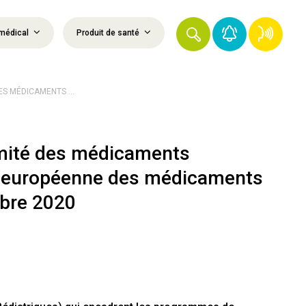
médical
Produit de santé
S MÉDICAMENTS ...
mité des médicaments
e européenne des médicaments
bre 2020