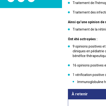
l'ANSM
l'ANSM
l'ANSM
Traitement de l’hémop
sur
sur
sur
Twitter
Youtube
Linkedin
Traitement des infect
Ainsi qu’une opinion de 
Traitement de la réti
Ont été octroyées :
9 opinions positives 
cliniques en pédiatrie
bénéfice thérapeutique 
16 opinions positives e
1 vérification positiv
Immunoglobuline h
À retenir