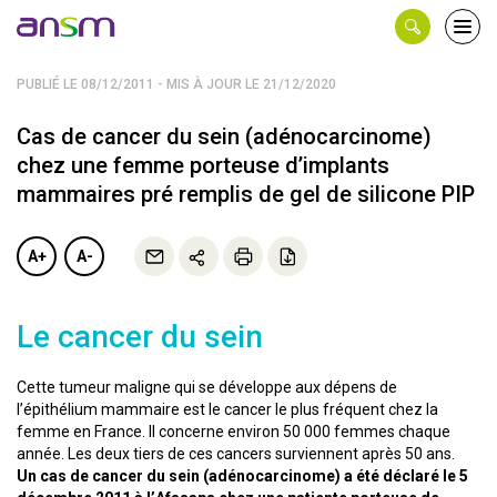
Panneau de gestion des cookies
Ouvri
le
men
PUBLIÉ LE 08/12/2011 - MIS À JOUR LE 21/12/2020
Cas de cancer du sein (adénocarcinome)
chez une femme porteuse d’implants
mammaires pré remplis de gel de silicone PIP
A+
A-
Le cancer du sein
Cette tumeur maligne qui se développe aux dépens de
l’épithélium mammaire est le cancer le plus fréquent chez la
femme en France. Il concerne environ 50 000 femmes chaque
année. Les deux tiers de ces cancers surviennent après 50 ans.
Un cas de cancer du sein (adénocarcinome) a été déclaré le 5