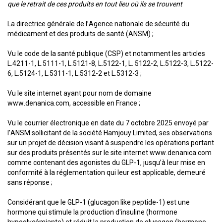
que le retrait de ces produits en tout lieu où ils se trouvent
La directrice générale de l’Agence nationale de sécurité du
médicament et des produits de santé (ANSM) ;
Vu le code de la santé publique (CSP) et notamment les articles
L.4211-1, L.5111-1, L.5121-8, L.5122-1, L. 5122-2, L.5122-3, L.5122-
6, L.5124-1, L.5311-1, L.5312-2 et L.5312-3 ;
Vu le site internet ayant pour nom de domaine
www.denanica.com, accessible en France ;
Vu le courrier électronique en date du 7 octobre 2025 envoyé par
l’ANSM sollicitant de la société Hamjouy Limited, ses observations
sur un projet de décision visant à suspendre les opérations portant
sur des produits présentés sur le site internet www.denanica.com
comme contenant des agonistes du GLP-1, jusqu’à leur mise en
conformité à la réglementation qui leur est applicable, demeuré
sans réponse ;
Considérant que le GLP-1 (glucagon like peptide-1) est une
hormone qui stimule la production d'insuline (hormone