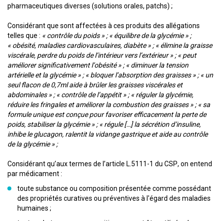
pharmaceutiques diverses (solutions orales, patchs) ;
Considérant que sont affectées à ces produits des allégations
telles que :
« contrôle du poids » ; « équilibre de la glycémie » ;
« obésité, maladies cardiovasculaires, diabète » ; « élimine la graisse
viscérale, perdre du poids de l’intérieur vers l’extérieur » ; « peut
améliorer significativement l’obésité » ; « diminuer la tension
artérielle et la glycémie » ; « bloquer l’absorption des graisses » ; « un
seul flacon de 0,7ml aide à brûler les graisses viscérales et
abdominales » ; « contrôle de l’appétit » ; « réguler la glycémie,
réduire les fringales et améliorer la combustion des graisses » ; « sa
formule unique est conçue pour favoriser efficacement la perte de
poids, stabiliser la glycémie » ; « régule […] la sécrétion d’insuline,
inhibe le glucagon, ralentit la vidange gastrique et aide au contrôle
de la glycémie » ;
Considérant qu’aux termes de l’article L.5111-1 du CSP, on entend
par médicament :
toute substance ou composition présentée comme possédant
des propriétés curatives ou préventives à l'égard des maladies
humaines ;