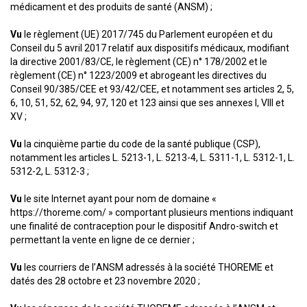
médicament et des produits de santé (ANSM) ;
Vu
le règlement (UE) 2017/745 du Parlement européen et du
Conseil du 5 avril 2017 relatif aux dispositifs médicaux, modifiant
la directive 2001/83/CE, le règlement (CE) n° 178/2002 et le
règlement (CE) n° 1223/2009 et abrogeant les directives du
Conseil 90/385/CEE et 93/42/CEE, et notamment ses articles 2, 5,
6, 10, 51, 52, 62, 94, 97, 120 et 123 ainsi que ses annexes I, VIII et
XV ;
Vu
la cinquième partie du code de la santé publique (CSP),
notamment les articles L. 5213-1, L. 5213-4, L. 5311-1, L. 5312-1, L.
5312-2, L. 5312-3 ;
Vu
le site Internet ayant pour nom de domaine «
https://thoreme.com/ » comportant plusieurs mentions indiquant
une finalité de contraception pour le dispositif Andro-switch et
permettant la vente en ligne de ce dernier ;
Vu
les courriers de l’ANSM adressés à la société THOREME et
datés des 28 octobre et 23 novembre 2020 ;