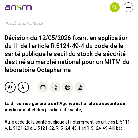
Panneau de gestion des cookies
Ouvri
le
men
PUBLIÉ LE 20/05/2026
Décision du 12/05/2026 fixant en application
du III de l'article R.5124-49-4 du code de la
santé publique le seuil du stock de sécurité
destiné au marché national pour un MITM du
laboratoire Octapharma
A+
A-
La directrice générale de l’Agence nationale de sécurité du
médicament et des produits de santé,
Vu
le code de la santé publique et notamment les articles L. 5111-
4, L. 5121-29 à L. 5121-32, R. 5124-48-1 et R. 5124-49-4 III b) ;