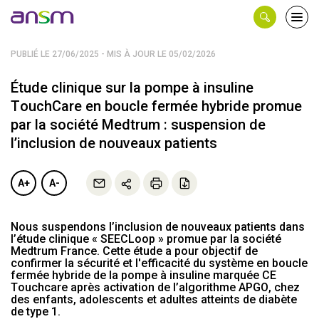
Panneau de gestion des cookies
Ouvri
le
men
PUBLIÉ LE 27/06/2025 - MIS À JOUR LE 05/02/2026
Étude clinique sur la pompe à insuline
TouchCare en boucle fermée hybride promue
par la société Medtrum : suspension de
l’inclusion de nouveaux patients
A+
A-
Nous suspendons l’inclusion de nouveaux patients dans
l’étude clinique « SEECLoop » promue par la société
Medtrum France. Cette étude a pour objectif de
confirmer la sécurité et l'efficacité du système en boucle
fermée hybride de la pompe à insuline marquée CE
Touchcare après activation de l’algorithme APGO, chez
des enfants, adolescents et adultes atteints de diabète
de type 1.