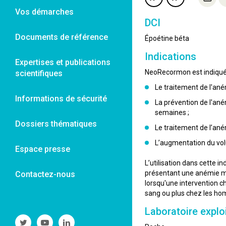
Vos démarches
DCI
Documents de référence
Époétine béta
Indications
Expertises et publications
NeoRecormon est indiqué
scientifiques
Le traitement de l'ané
Informations de sécurité
La prévention de l'ané
semaines ;
Dossiers thématiques
Le traitement de l’an
L’augmentation du vol
Espace presse
L’utilisation dans cette 
présentant une anémie mod
Contactez-nous
lorsqu'une intervention 
sang ou plus chez les h
Laboratoire explo
Suivre
Suivre
Suivre