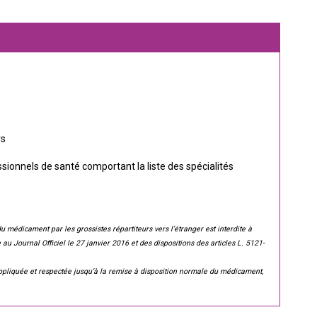
rs
sionnels de santé comportant la liste des spécialités
du médicament par les grossistes répartiteurs vers l’étranger est interdite à
 au Journal Officiel le 27 janvier 2016 et des dispositions des articles L. 5121-
e appliquée et respectée jusqu’à la remise à disposition normale du médicament,