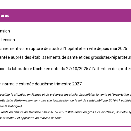
ières
ension
: tension
nnement voire rupture de stock à l’hôpital et en ville depuis mai 2025
gentée auprès des établissements de santé et des grossistes-répartiteu
ion du laboratoire Roche en date du 22/10/2025 à l’attention des profes
on normale estimée deuxième trimestre 2027
ssible la situation en France et de préserver les stocks disponibles, la vente et l’exportation 
tte fiche d’information sur notre site (application de la loi de santé publique 2016-41 publiée
Santé Publique).
 vente en dehors du territoire national, ou aux distributeurs en gros à l’exportation, doit êtr
ent continu et approprié du marché national.