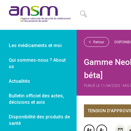
Panneau de gestion des cookies
Retour
DISPONIB
Les médicaments et moi
Qui sommes-nous ? About
Gamme NeoRe
us
béta]
Actualités
PUBLIÉ LE 11/04/2025 - MIS
Bulletin officiel des actes,
décisions et avis
TENSION D'APPROV
Disponibilité des produits de
santé
A+
A-