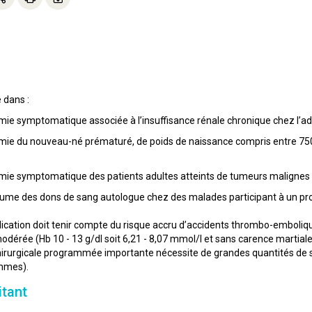
 dans :
mie symptomatique associée à l’insuffisance rénale chronique chez l’adul
mie du nouveau-né prématuré, de poids de naissance compris entre 750 e
émie symptomatique des patients adultes atteints de tumeurs malignes n
ume des dons de sang autologue chez des malades participant à un pr
indication doit tenir compte du risque accru d’accidents thrombo-emboliq
érée (Hb 10 - 13 g/dl soit 6,21 - 8,07 mmol/l et sans carence martiale
chirurgicale programmée importante nécessite de grandes quantités de s
ommes).
itant