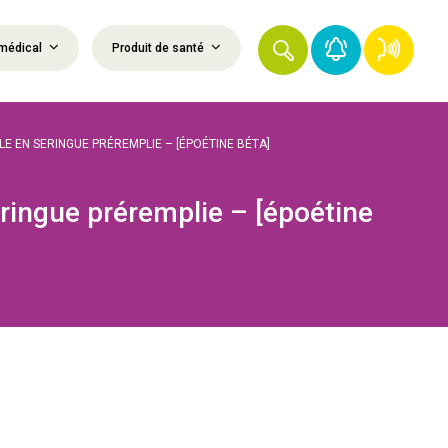
médical
Produit de santé
 EN SERINGUE PRÉREMPLIE – [ÉPOÉTINE BÉTA]
ingue préremplie – [époétine