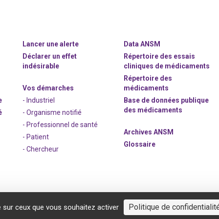
Lancer une alerte
Data ANSM
Déclarer un effet
Répertoire des essais
indésirable
cliniques de médicaments
Répertoire des
Vos démarches
médicaments
e
- Industriel
Base de données publique
des médicaments
é
- Organisme notifié
- Professionnel de santé
Archives ANSM
- Patient
Glossaire
- Chercheur
Politique de confidentialit
e sur ceux que vous souhaitez activer