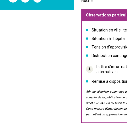
Roche
l'ANSM
l'ANSM
l'ANSM
sur
sur
sur
Twitter
Youtube
Linkedin
Observations particul
Situation en ville : t
Situation à l'hôpital 
Tension d’approvisio
Distribution contin
Lettre d’informat
alternatives
Remise à dispositi
Afin de sécuriser autant que po
compter de la publication de ce
30 et L.5124-17-3 du Code la 
Cette mesure d’interdiction de
permettant un approvisionnem