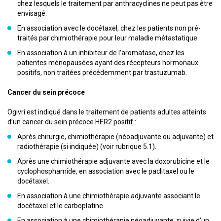
chez lesquels le traitement par anthracyclines ne peut pas être
envisagé.
En association avec le docétaxel, chez les patients non pré-
traités par chimiothérapie pour leur maladie métastatique.
En association à un inhibiteur de l’aromatase, chez les
patientes ménopausées ayant des récepteurs hormonaux
positifs, non traitées précédemment par trastuzumab.
Cancer du sein précoce
Ogivri est indiqué dans le traitement de patients adultes atteints
d’un cancer du sein précoce HER2 positif :
Après chirurgie, chimiothérapie (néoadjuvante ou adjuvante) et
radiothérapie (si indiquée) (voir rubrique 5.1).
Après une chimiothérapie adjuvante avec la doxorubicine et le
cyclophosphamide, en association avec le paclitaxel ou le
docétaxel.
En association à une chimiothérapie adjuvante associant le
docétaxel et le carboplatine.
En association à une chimiothérapie néoadjuvante, suivie d’un