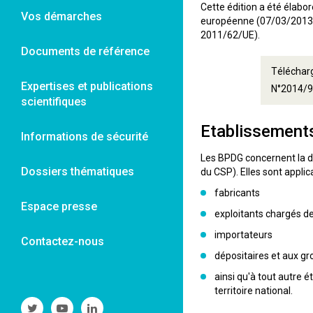
Cette édition a été élabo
Vos démarches
européenne (07/03/2013 en
2011/62/UE).
Documents de référence
Télécharg
Expertises et publications
N°2014/9
scientifiques
Etablissement
Informations de sécurité
Les BPDG concernent la d
Dossiers thématiques
du CSP). Elles sont applic
fabricants
Espace presse
exploitants chargés de
importateurs
Contactez-nous
dépositaires et aux gro
ainsi qu'à tout autre 
territoire national.
Suivre
Suivre
Suivre