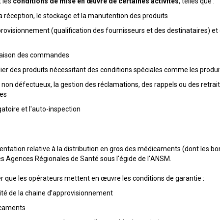
t les
conditions de mise en œuvre de certaines activités
, telles que :
a réception, le stockage et la manutention des produits
provisionnement (qualification des fournisseurs et des destinataires) et d
ivraison des commandes
ulier des produits nécessitant des conditions spéciales comme les produ
 non défectueux, la gestion des réclamations, des rappels ou des retraits 
les
atoire et l'auto-inspection
mentation relative à la distribution en gros des médicaments (dont les bo
les Agences Régionales de Santé sous l'égide de l'ANSM.
ier que les opérateurs mettent en œuvre les conditions de garantie :
rité de la chaine d’approvisionnement
icaments