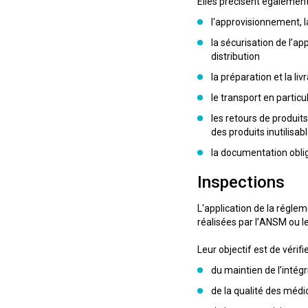
Elles précisent égalemen
l'approvisionnement, l
la sécurisation de l’ap
distribution
la préparation et la l
le transport en partic
les retours de produits
des produits inutilisab
la documentation oblig
Inspections
L'application de la régle
réalisées par l’ANSM ou 
Leur objectif est de vérif
du maintien de l’intég
de la qualité des méd