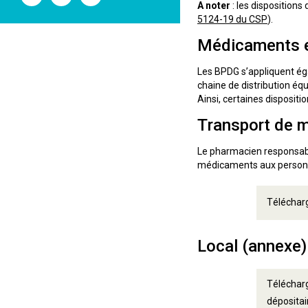
l'ANSM
l'ANSM
l'ANSM
A noter
: les disposition
sur
sur
sur
5124-19 du CSP
).
Twitter
Youtube
Linkedin
Médicaments 
Les BPDG s’appliquent éga
chaine de distribution éq
Ainsi, certaines disposit
Transport de 
Le pharmacien responsable 
médicaments aux personnes
Téléchar
Local (annexe)
Télécharg
dépositai