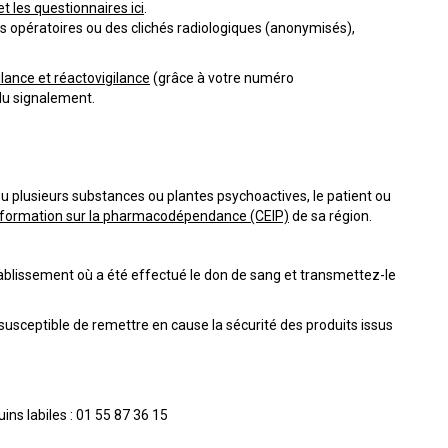
et les questionnaires ici
.
us opératoires ou des clichés radiologiques (anonymisés),
lance et réactovigilance
(grâce à votre numéro
t du signalement.
u plusieurs substances ou plantes psychoactives, le patient ou
’information sur la pharmacodépendance (CEIP)
de sa région.
tablissement où a été effectué le don de sang et transmettez-le
susceptible de remettre en cause la sécurité des produits issus
ins labiles : 01 55 87 36 15