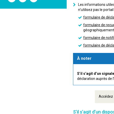
l'ANSM
l'ANSM
l'ANSM
Les informations utile
sur
sur
sur
Twitter
Youtube
Linkedin
n’utilisez pas le portail 
formulaire de décl
formulaire de recu
géographiquement 
formulaire de noti
formulaire de décla
À noter
S’il s’agit d’un signa
déclaration auprès de 
Accédez a
S’il s’agit d’un disp