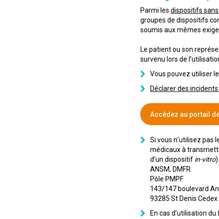
Parmi les
dispositifs sans
groupes de dispositifs con
soumis aux mêmes exigence
Le patient ou son représe
survenu lors de l’utilisati
Vous pouvez utiliser l
Déclarer des incidents
Accédez au portail d
Si vous n’utilisez pas 
médicaux à transmettr
d’un dispositif
in-vitro
)
ANSM, DMFR
Pôle PMPF
143/147 boulevard An
93285 St Denis Ced
En cas d’utilisation du