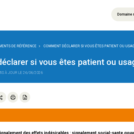
Domaine 
ENTS DE RÉFÉRENCE
COMMENT DÉCLARER SI VOUS ÊTES PATIENT OU USAG
clarer si vous êtes patient ou usa
MIS À JOUR LE 26/06/2026
 signalement des effets indésirables :
signalement.social-sante.gouv