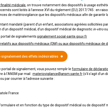
 finalité médicale
, on trouve notamment des dispositifs à usage esthétiq
cernés sont listés à l’annexe XVI du règlement (EU) 2017/745 : en raison 
s de matériovigilance que les dispositifs médicaux afin de garantir la s
ntant mandaté (parent d’un enfant, associations agréées sollicitées par l
on d’un dispositif médical, d’un dispositif médical de diagnostic
in-vitro
ou 
e portail de signalements
signalement.social-sante.gouv.fr
 relatifs aux dispositifs médicaux (DM) ou aux dispositifs médicaux de d
e signalement des effets indésirables
le portail de signalement, vous pouvez remplir le
formulaire de déclaratio
e à l’ANSM par mail :
materiovigilance@ansm.sante.fr
(s’il s’agit d’un 
 ou par courrier à l’adresse suivante :
atole France
ex
 formulaire et en fonction du type de dispositif médical ou de dispositif