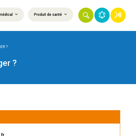
médical
Produit de santé
ER ?
ger ?
.fr