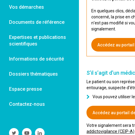
Vos démarches
En quelques clics, décl
concerné, la prise en c
Documents de référence
n’est pas modifié si vo
signalement.
Expertises et publications
scientifiques
Accédez au portail
Informations de sécurité
S’il s’agit d’un méd
Dossiers thématiques
Le patient ou son représen
entourage, suspecte d’être
Espace presse
Vous pouvez utiliser l
Contactez-nous
Accédez au portail d
Votre signalement sera 
addictovigilance (CEIP-A)
Suivre
Suivre
Suivre