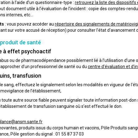
ation à l’aide d’un questionnaire-type :
retrouvez la liste des dispositifs 
ut document utile à l’évaluation de l’incident : copie des comptes-rend
ns internes, etc...
ts
: vous pouvez accéder au
répertoire des signalements de matériovigi
rant sur votre accusé de réception) pour consulter l'état d'avancemen
e produit de santé
e à effet psychoactif
’abus ou de pharmacodépendance possiblement lié à l’utilisation d’une o
 rapprocher d’un professionnel de santé ou du
centre d’évaluation et d
uins, transfusion
e sang, effectuez le signalement selon les modalités en vigueur de l'é
movigilance de l’établissement,
toute autre source fiable peuvent signaler toute information post-don 
établissement de transfusion sanguine où s’est effectué le don.
ilance@ansm.sante.fr
novantes, produits issus du corps humain et vaccins, Pôle Produits sangu
lance, Pôle gestion du signal : 01 55 87 37 03