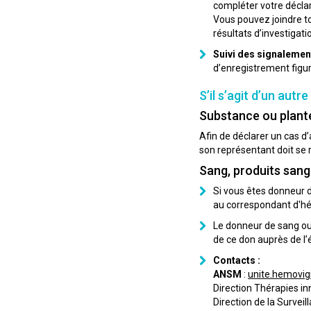
compléter votre déclar
Vous pouvez joindre to
résultats d’investigatio
Suivi des signalemen
d’enregistrement figu
S’il s’agit d’un autr
Substance ou plant
Afin de déclarer un cas d
son représentant doit se
Sang, produits sang
Si vous êtes donneur d
au correspondant d'hé
Le donneur de sang ou 
de ce don auprès de l’
Contacts :
ANSM
:
unite.hemovig
Direction Thérapies in
Direction de la Surveil