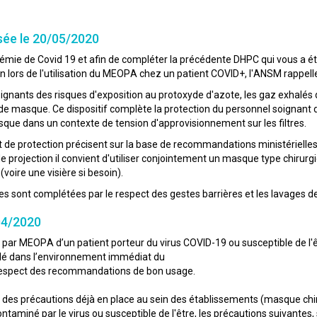
sée le 20/05/2020
émie de Covid 19 et afin de compléter la précédente DHPC qui vous a été a
 lors de l'utilisation du MEOPA chez un patient COVID+, l'ANSM rappelle 
oignants des risques d'exposition au protoxyde d'azote, les gaz exhalé
 de masque. Ce dispositif complète la protection du personnel soignant d'
risque dans un contexte de tension d'approvisionnement sur les filtres.
t de protection précisent sur la base de recommandations ministérielle
de projection il convient d'utiliser conjointement un masque type chirurg
(voire une visière si besoin).
 sont complétées par le respect des gestes barrières et les lavages de
04/2020
 par MEOPA d’un patient porteur du virus COVID-19 ou susceptible de l'êt
halé dans l’environnement immédiat du
 respect des recommandations de bon usage.
 des précautions déjà en place au sein des établissements (masque chirur
aminé par le virus ou susceptible de l'être, les précautions suivantes, 