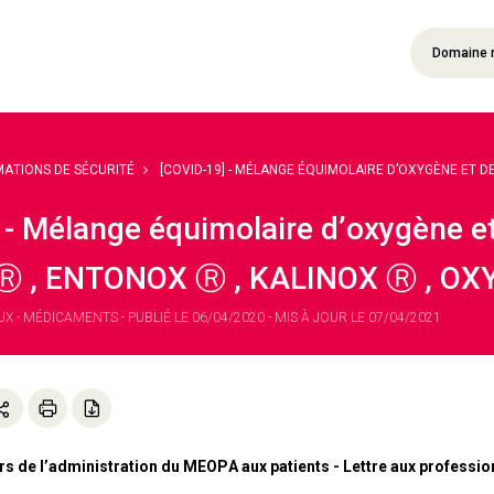
Domaine 
MATIONS DE SÉCURITÉ
[COVID-19] - MÉLANGE ÉQUIMOLAIRE D’OXYGÈNE ET DE 
 - Mélange équimolaire d’oxygène e
 , ENTONOX Ⓡ , KALINOX Ⓡ , O
- MÉDICAMENTS - PUBLIÉ LE 06/04/2020 - MIS À JOUR LE 07/04/2021
s de l’administration du MEOPA aux patients - Lettre aux profession