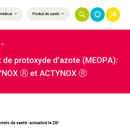
médical
Produit de santé
P...
t de protoxyde d’azote (MEOPA):
XYNOX Ⓡ et ACTYNOX Ⓡ
nels de santé -actualisé le 20/