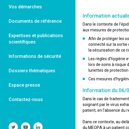
Vos démarches
Information actuali
Documents de référence
Dans le contexte de l’épid
aux mesures de protection
Expertises et publications
Afin de protéger les s
scientifiques
connecté sur la sortie
la sécurisation de ce 
Informations de sécurité
Les règles d'hygiène e
lors de soins à risque 
Dossiers thématiques
lunettes de protection 
Ces mesures d'hygiènes
Espace presse
Information du 06/
Dans le cas de traitement
Contactez-nous
soignant par le virus ex
patient, en l’absence du
Dans ce contexte, au delà
Suivre
Suivre
Suivre
du MEOPA à un patient cont