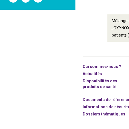
l'ANSM
l'ANSM
l'ANSM
sur
sur
sur
Twitter
Youtube
Linkedin
Mélange 
, OXYNOX
patients
Qui sommes-nous ?
Actualités
Disponibilités des
produits de santé
Documents de référenc
Informations de sécurit
Dossiers thématiques