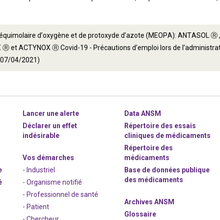
équimolaire d’oxygène et de protoxyde d’azote (MEOPA): ANTASOL Ⓡ
 Ⓡ et ACTYNOX Ⓡ Covid-19 - Précautions d’emploi lors de l’administr
 (07/04/2021)
Lancer une alerte
Data ANSM
Déclarer un effet
Répertoire des essais
indésirable
cliniques de médicaments
Répertoire des
Vos démarches
médicaments
e
- Industriel
Base de données publique
des médicaments
é
- Organisme notifié
- Professionnel de santé
Archives ANSM
- Patient
Glossaire
- Chercheur