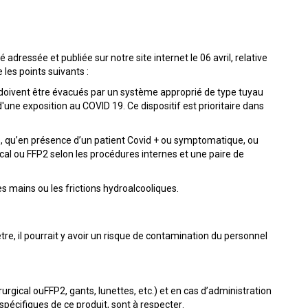
dressée et publiée sur notre site internet le 06 avril, relative
les points suivants :
s doivent être évacués par un système approprié de type tuyau
une exposition au COVID 19. Ce dispositif est prioritaire dans
s, qu’en présence d’un patient Covid + ou symptomatique, ou
ical ou FFP2 selon les procédures internes et une paire de
s mains ou les frictions hydroalcooliques.
re, il pourrait y avoir un risque de contamination du personnel
gical ouFFP2, gants, lunettes, etc.) et en cas d’administration
spécifiques de ce produit, sont à respecter.