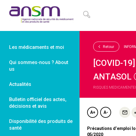
Panneau de gestion des cookies
Les médicaments et moi
Retour
INFOR
[COVID-19]
Qui sommes-nous ? About
us
ANTASOL Ⓡ
Actualités
RISQUES MEDICAMENTEUX 
Bulletin officiel des actes,
décisions et avis
A+
A-
Disponibilité des produits de
santé
Précautions d’emploi lor
05/2020