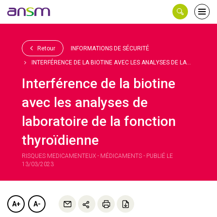
Panneau de gestion des cookies
Ouvri
le
men
Retour
INFORMATIONS DE SÉCURITÉ
INTERFÉRENCE DE LA BIOTINE AVEC LES ANALYSES DE LA...
Interférence de la biotine
avec les analyses de
laboratoire de la fonction
thyroïdienne
RISQUES MEDICAMENTEUX - MÉDICAMENTS - PUBLIÉ LE
13/03/2023
A+
A-