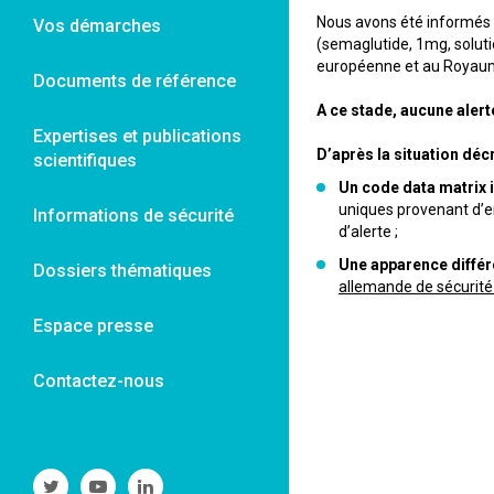
Nous avons été informés
Vos démarches
(semaglutide, 1mg, soluti
européenne et au Royau
Documents de référence
A ce stade, aucune alert
Expertises et publications
D’après la situation décri
scientifiques
Un code data matrix 
uniques provenant d’e
Informations de sécurité
d’alerte ;
Une apparence différ
Dossiers thématiques
allemande de sécurit
Espace presse
Contactez-nous
Suivre
Suivre
Suivre