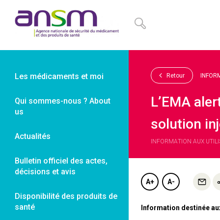
Panneau de gestion des cookies
Les médicaments et moi
Retour
INFOR
L’EMA alert
Qui sommes-nous ? About
us
solution in
Actualités
INFORMATION AUX UTILI
Bulletin officiel des actes,
décisions et avis
A+
A-
Disponibilité des produits de
santé
Information destinée au