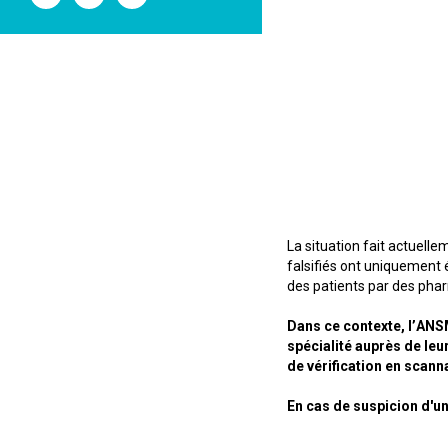
l'ANSM
l'ANSM
l'ANSM
sur
sur
sur
Twitter
Youtube
Linkedin
La situation fait actuell
falsifiés ont uniquement é
des patients par des pha
Dans ce contexte, l’ANSM
spécialité auprès de leu
de vérification en scann
En cas de suspicion d'un