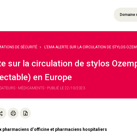
Domaine 
MATIONS DE SÉCURITÉ
L’EMA ALERTE SUR LA CIRCULATION DE STYLOS OZEMPI
e sur la circulation de stylos Ozem
jectable) en Europe
SATEURS - MÉDICAMENTS - PUBLIÉ LE 22/10/2023
x pharmaciens d’officine et pharmaciens hospitaliers