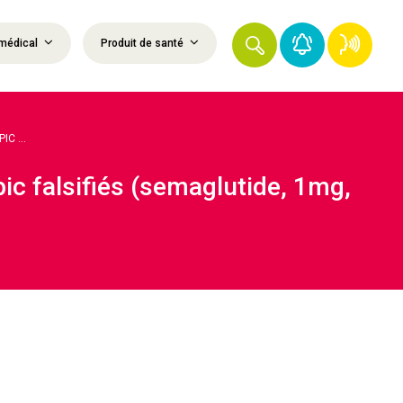
médical
Produit de santé
C ...
pic falsifiés (semaglutide, 1mg,