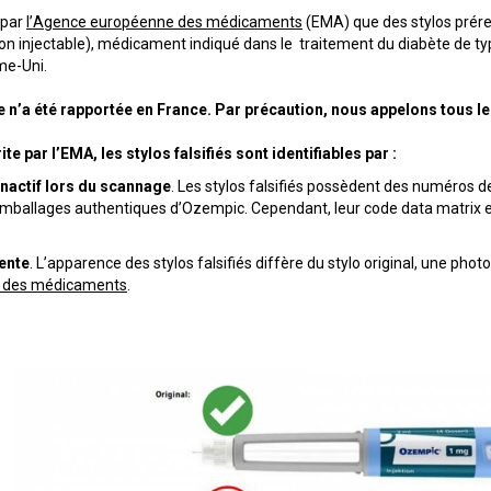
 par
l’Agence européenne des médicaments
(EMA) que des stylos prér
on injectable), médicament indiqué dans le traitement du diabète de type
me-Uni.
e n’a été rapportée en France. Par précaution, nous appelons tous l
te par l’EMA, les stylos falsifiés sont identifiables par :
inactif lors du scannage
. Les stylos falsifiés possèdent des numéros d
mballages authentiques d’Ozempic. Cependant, leur code data matrix 
ente
. L’apparence des stylos falsifiés diffère du stylo original, une phot
é des médicaments
.