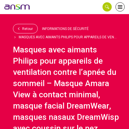
Panneau de gestion des cookies
Ouvri
le
men
Retour
INFORMATIONS DE SÉCURITÉ
MASQUES AVEC AIMANTS PHILIPS POUR APPAREILS DE VEN...
Masques avec aimants
Philips pour appareils de
ventilation contre l’apnée du
sommeil – Masque Amara
View à contact minimal,
masque facial DreamWear,
masques nasaux DreamWisp
avec coussin sur le nez,