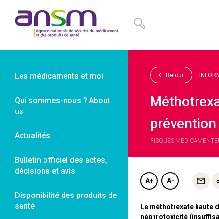
Panneau de gestion des cookies
Les médicaments et moi
Retour
INFOR
Méthotrexa
Qui sommes-nous ? About
us
prévention
Actualités
RISQUES MEDICAMENTEUX 
Bulletin officiel des actes,
décisions et avis
A+
A-
Disponibilité des produits de
santé
Le méthotrexate haute 
néphrotoxicité (insuffis