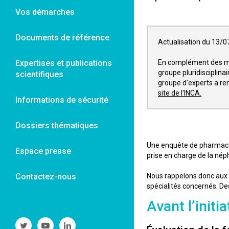
Vos démarches
Documents de référence
Actualisation du 13/07
Expertises et publications
En complément des mes
groupe pluridisciplin
scientifiques
groupe d’experts a ren
site de l'INCA.
Informations de sécurité
Dossiers thématiques
Une enquête de pharmacov
Espace presse
prise en charge de la né
Contactez-nous
Nous rappelons donc aux p
spécialités concernés. De
Avant l’init
Suivre
Suivre
Suivre