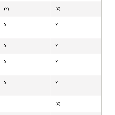
(X)
(X)
X
X
X
X
X
X
X
X
(X)