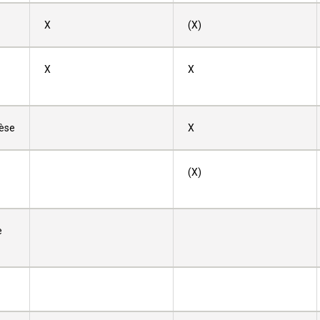
X
(X)
X
X
rèse
X
(X)
e