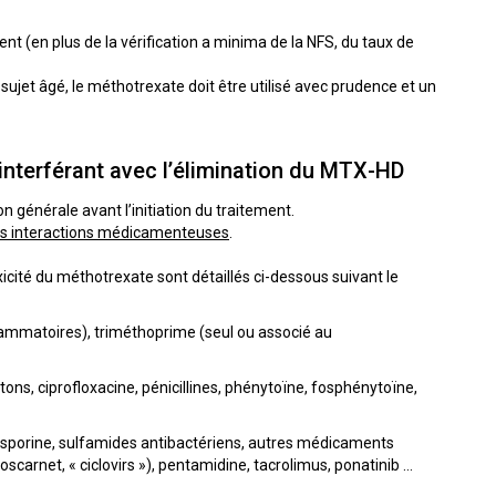
nt (en plus de la vérification a minima de la NFS, du taux de
e sujet âgé, le méthotrexate doit être utilisé avec prudence et un
nterférant avec l’élimination du MTX-HD
générale avant l’initiation du traitement.
s interactions médicamenteuses
.
icité du méthotrexate sont détaillés ci-dessous suivant le
nflammatoires), triméthoprime (seul ou associé au
tons, ciprofloxacine, pénicillines, phénytoïne, fosphénytoïne,
closporine, sulfamides antibactériens, autres médicaments
oscarnet, « ciclovirs »), pentamidine, tacrolimus, ponatinib …