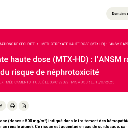
Domaine 
MATIONS DE SÉCURITÉ
MÉTHOTREXATE HAUTE DOSE (MTX-HD) : L’ANSM RAPPE
te haute dose (MTX-HD) : l’ANSM r
 du risque de néphrotoxicité
- MÉDICAMENTS - PUBLIÉ LE 03/01/2022 - MIS À JOUR LE 13/07/2023
dose (doses ≥ 500 mg/m²) indiqué dans le traitement des hémopath
ance rénale aigue). Ce risque est accentué en cas de surdosage, par 