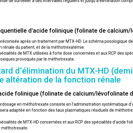
dé de surveiller à des intervalles réguliers et jusqu’à élimination com
quentielle d'acide folinique (folinate de calcium/
 préconisée après un traitement par MTX-HD. Le schéma posologique de 
on rénale du patient, et de la méthotrexatémie.
écialités de MTX utilisées à forte dose concernées et aux RCP des spécia
 toxiques provoqués par le méthotrexate.
tard d’élimination du MTX-HD (demi-
 altération de la fonction rénale
acide folinique (folinate de calcium/lévofolinate 
urdosage en méthotrexate consiste en l’administration systématique d’aci
e sera adaptée en fonction des taux plasmatiques résiduels de méthotre
écialités de MTX-HD concernées et aux RCP des spécialités d’acide foli
e méthotrexate.