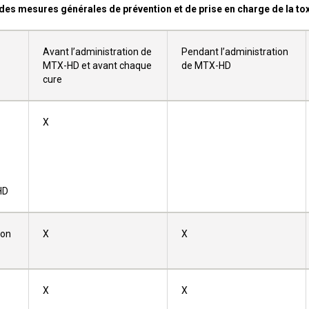
 des mesures générales de prévention et de prise en charge de la to
Avant l’administration de
Pendant l’administration
MTX-HD et avant chaque
de MTX-HD
cure
X
HD
ion
X
X
X
X