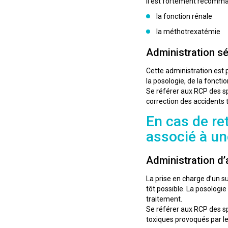
Il est fortement recomman
la fonction rénale
la méthotrexatémie
Administration sé
Cette administration est
la posologie, de la foncti
Se référer aux RCP des sp
correction des accidents
En cas de re
associé à une
Administration d’
La prise en charge d’un s
tôt possible. La posologi
traitement.
Se référer aux RCP des sp
toxiques provoqués par l