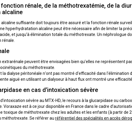
 fonction rénale, de la méthotrexatémie, de la diur
 alcaline
alcaline suffisante doit toujours être assuré et la fonction rénale surveil
Une hyperhydratation alcaline peut être nécessaire afin de limiter la pr
 acide, et jusqu’à élimination totale du méthotrexate. Un néphrologue d
n rénale.
nale
 extrarénale peuvent être envisagées bien qu’elles ne représentent pa
ocinétiques du méthotrexate.
 la dialyse péritonéale n'ont pas montré d'efficacité dans l'éliminatio
ente aiguë en utilisant un dialyseur à haut flux ont montré une efficacit
arpidase en cas d’intoxication sévère
 d’intoxication sévère au MTX-HD, le recours à la glucarpidase ou carbo
Voraxaze est à ce jour disponible en France dans le cadre d’autorisation
 toxique de méthotrexate chez les adultes et les enfants (à partir de 
du méthotrexate. Se référer au
référentiel des spécialités en accès déro