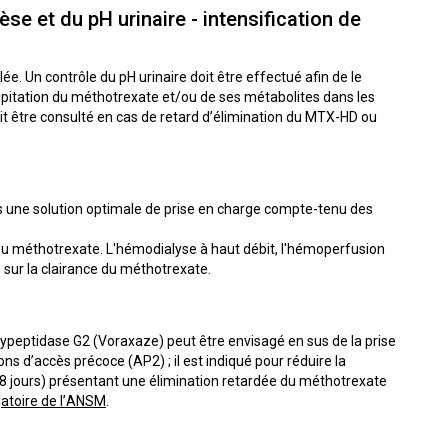
èse et du pH urinaire - intensification de
lée. Un contrôle du pH urinaire doit être effectué afin de le
écipitation du méthotrexate et/ou de ses métabolites dans les
oit être consulté en cas de retard d’élimination du MTX-HD ou
s une solution optimale de prise en charge compte-tenu des
n du méthotrexate. L'hémodialyse à haut débit, l'hémoperfusion
é sur la clairance du méthotrexate.
xypeptidase G2 (Voraxaze) peut être envisagé en sus de la prise
s d’accès précoce (AP2) ; il est indiqué pour réduire la
28 jours) présentant une élimination retardée du méthotrexate
gatoire de l’ANSM
.