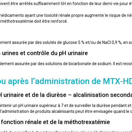
ent être arrêtés suffisamment tôt en fonction de leur demi-vie pour év
 médicaments ayant une toxicité rénale propre augmente le risque de néphr
la méthotrexatémie doit être renforcé.
ement assurée par des solutés de glucose 5 % et/ou de NaCl 0,9 %, en sus
 urines et contrôle du pH urinaire
alement assurée par des solutions de bicarbonate de sodium. Il est recom
u après l’administration de MTX-H
 urinaire et de la diurèse – alcalinisation second
tenir un pH urinaire supérieur à 7 et de surveiller la diurèse pendant et
’administration de produits alcalinisants peut être envisagée quand le c
a fonction rénale et de la méthotrexatémie