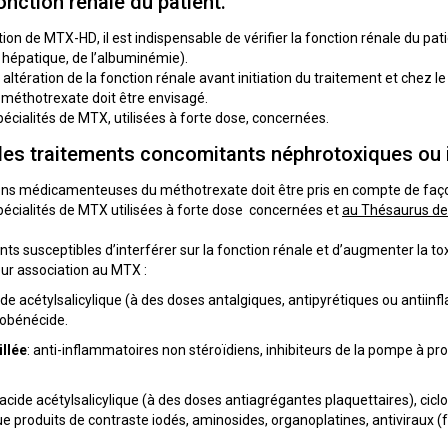
onction rénale du patient.
n de MTX-HD, il est indispensable de vérifier la fonction rénale du patie
n hépatique, de l’albuminémie).
 altération de la fonction rénale avant initiation du traitement et chez l
 méthotrexate doit être envisagé.
écialités de MTX, utilisées à forte dose, concernées.
es traitements concomitants néphrotoxiques ou i
ns médicamenteuses du méthotrexate doit être pris en compte de façon 
pécialités de MTX utilisées à forte dose concernées et
au Thésaurus de
s susceptibles d’interférer sur la fonction rénale et d’augmenter la tox
eur association au MTX :
cide acétylsalicylique (à des doses antalgiques, antipyrétiques ou antii
robénécide.
llée
: anti-inflammatoires non stéroïdiens, inhibiteurs de la pompe à pro
 acide acétylsalicylique (à des doses antiagrégantes plaquettaires), ci
e produits de contraste iodés, aminosides, organoplatines, antiviraux (f