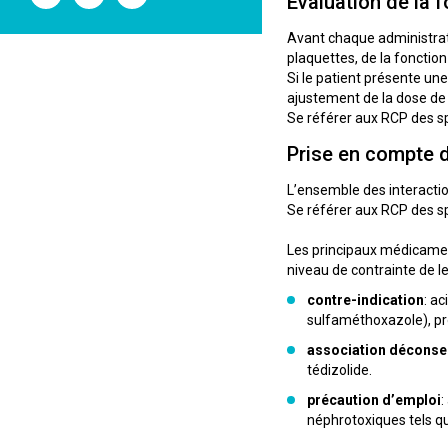
Évaluation de la f
l'ANSM
l'ANSM
l'ANSM
sur
sur
sur
Twitter
Youtube
Linkedin
Avant chaque administratio
plaquettes, de la fonctio
Si le patient présente une
ajustement de la dose de
Se référer aux RCP des sp
Prise en compte d
L’ensemble des interactio
Se référer aux RCP des s
Les principaux médicament
niveau de contrainte de l
contre-indication
: a
sulfaméthoxazole), p
association déconsei
tédizolide.
précaution d’emploi
:
néphrotoxiques tels qu